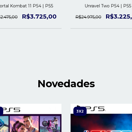
rtal Kombat 11 PS4 | PS5
Unravel Two PS4 | PS5
R$3.725,00
R$3.225
2.475,00
R$24.975,00
Novedades
2
3X2