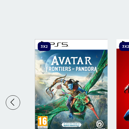
3X2
3X