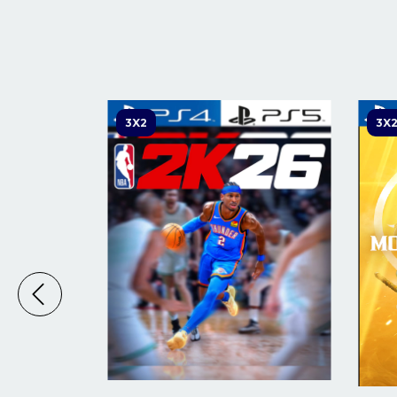
3X2
3X