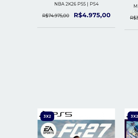
NBA 2K26 PS5 | PS4
4 | PS5
Mo
R$4.975,00
R$74.975,00
.475,00
R$3
3X2
3X