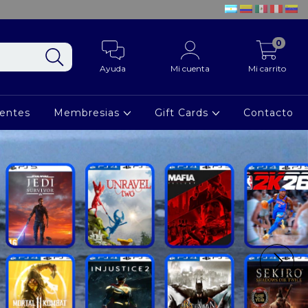
0
Ayuda
Mi cuenta
Mi carrito
ientes
Membresias
Gift Cards
Contacto