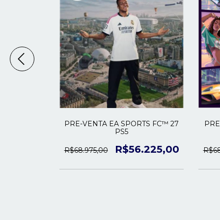
PRE-VENTA EA SPORTS FC™ 27
PRE-
PS5
.975,00
R$56.225,00
R$68.975,00
R$68