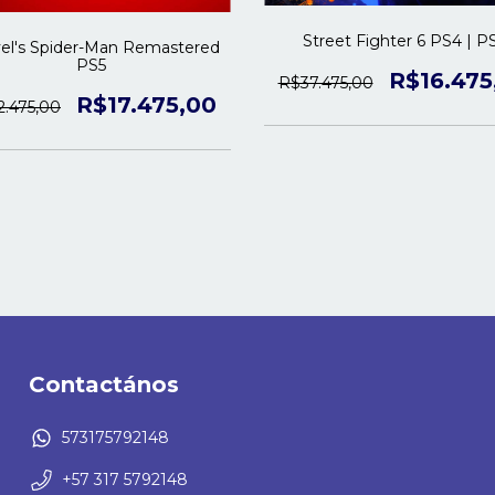
Street Fighter 6 PS4 | P
el's Spider-Man Remastered
PS5
R$16.475
R$37.475,00
R$17.475,00
2.475,00
Contactános
573175792148
+57 317 5792148