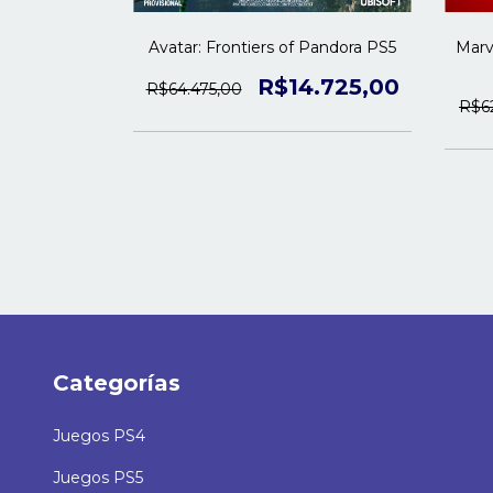
han Drake
Avatar: Frontiers of Pandora PS5
Marv
| PS5
R$14.725,00
R$64.475,00
.975,00
R$6
Categorías
Juegos PS4
Juegos PS5