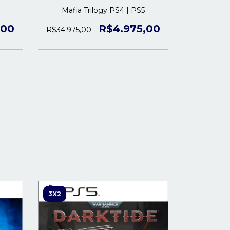
Mafia Trilogy PS4 | PS5
Injus
,00
R$4.975,00
R$34.975,00
R$22.475,
3X2
3X2