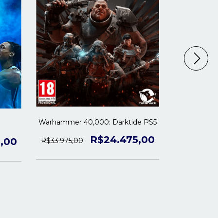
Warhammer 40,000: Darktide PS5
Little Kit
R$24.475,00
,00
R$33.975,00
R$21.225,0