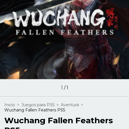
1
/
1
Inicio
>
Juegos para PS5
>
Aventura
>
Wuchang Fallen Feathers PS5
Wuchang Fallen Feathers