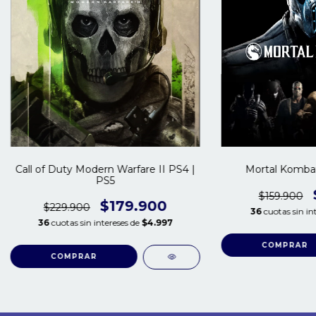
Call of Duty Modern Warfare II PS4 |
Mortal Kombat
PS5
$159.900
$179.900
$229.900
36
cuotas sin in
36
cuotas sin intereses de
$4.997
COMPRAR
COMPRAR