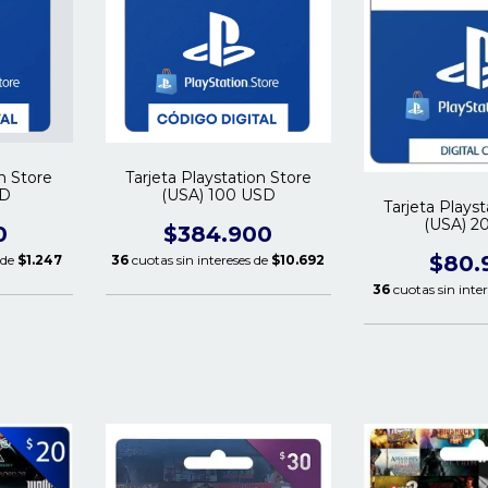
on Store
Tarjeta Playstation Store
SD
(USA) 100 USD
Tarjeta Plays
(USA) 2
0
$384.900
$80.
 de
$1.247
36
cuotas sin intereses de
$10.692
36
cuotas sin inte