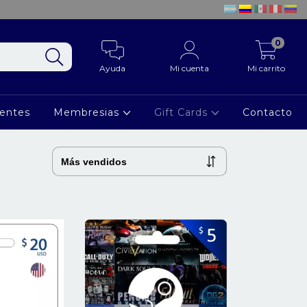
0
Ayuda
Mi cuenta
Mi carrito
ientes
Membresias
Gift Cards
Contacto