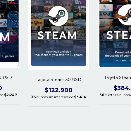
20 USD
Tarjeta Ste
Tarjeta Steam 30 USD
0
$384
$122.900
 de
$2.247
36
cuotas sin inter
36
cuotas sin intereses de
$3.414