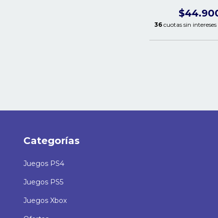
$44.90
36
cuotas sin intereses
Categorías
Juegos PS4
Juegos PS5
Juegos Xbox