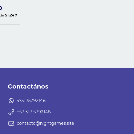
0
 de
$1.247
Contactános
573175792148
+57 317 5792148
contacto@nightgames.site