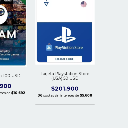
Tarjeta Playstation Store
am 100 USD
(USA) 50 USD
.900
$201.900
eses de
$10.692
36
cuotas sin intereses de
$5.608