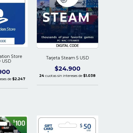
tation Store
Tarjeta Steam 5 USD
0 USD
$24.900
900
24
cuotas sin intereses de
$1.038
reses de
$2.247