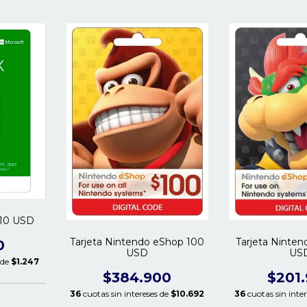
 10 USD
Tarjeta Nintendo eShop 100
Tarjeta Ninte
0
USD
US
 de
$1.247
$384.900
$201
36
cuotas sin intereses de
$10.692
36
cuotas sin inte