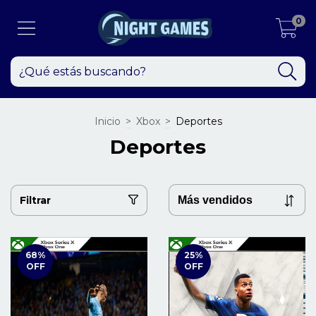
0
Inicio
>
Xbox
>
Deportes
Deportes
Filtrar
68
%
25
%
OFF
OFF