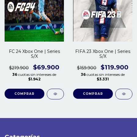
FC 24 Xbox One | Series
FIFA 23 Xbox One | Series
S/X
S/X
$69.900
$119.900
$219.900
$159.900
36
cuotas sin intereses de
36
cuotas sin intereses de
$1.942
$3.331
COMPRAR
COMPRAR
Categorías