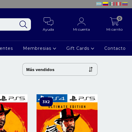
0
Ayuda
Mi cuenta
Mi carrito
ientes
Membresias
Gift Cards
Contacto
3X2