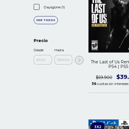
Daysgone (1)
VER TODOS
Precio
Desde
Hasta
The Last of Us Re
PS4 | PS5
$39
$59.900
36
cuotas sin interese
3X2