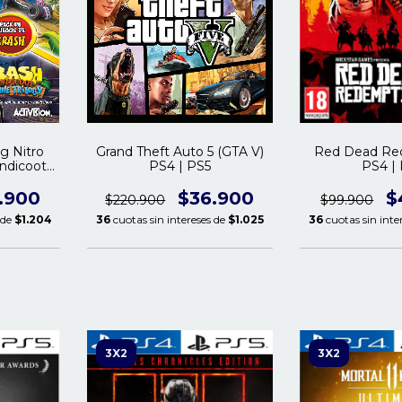
g Nitro
Grand Theft Auto 5 (GTA V)
Red Dead Re
andicoot
PS4 | PS5
PS4 |
 PS5
.900
$36.900
$
$220.900
$99.900
 de
$1.204
36
cuotas sin intereses de
$1.025
36
cuotas sin inte
3X2
3X2