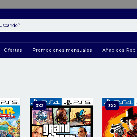
Ofertas
Promociones mensuales
Añadidos Rec
3X2
3X2