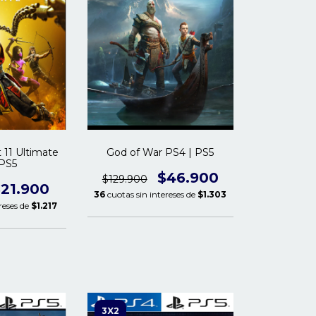
 11 Ultimate
God of War PS4 | PS5
 PS5
$46.900
$129.900
21.900
36
cuotas sin intereses de
$1.303
reses de
$1.217
3X2