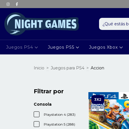
Juegos PS4
Juegos PS5
Juegos Xbox
Inicio
>
Juegos para PS4
>
Accion
Filtrar por
3X2
Consola
Playstation 4 (283)
Playstation 5 (288)