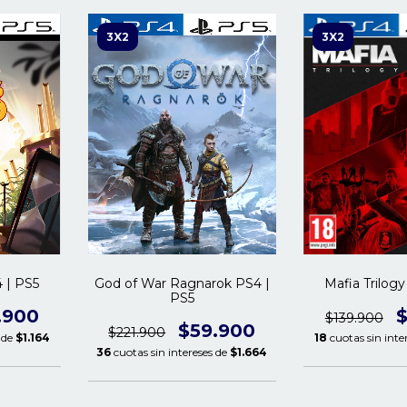
3X2
3X2
 | PS5
God of War Ragnarok PS4 |
Mafia Trilog
PS5
.900
$
$139.900
$59.900
$221.900
s de
$1.164
18
cuotas sin inte
36
cuotas sin intereses de
$1.664