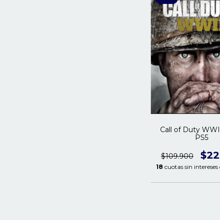
Call of Duty WWI
PS5
$22
$109.900
18
cuotas sin intereses