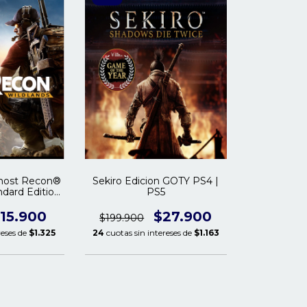
Ghost Recon®
Sekiro Edicion GOTY PS4 |
ndard Edition
PS5
 PS5
15.900
$27.900
$199.900
reses de
$1.325
24
cuotas sin intereses de
$1.163