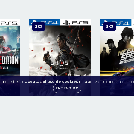
3X2
3X2
 por este sitio
aceptás el uso de cookies
para agilizar tu experiencia de 
ENTENDIDO
3 PS4 |
Ghost of Tsushima PS4 |
Need for Spe
PS5
Deluxe PS
.900
$49.900
$
$199.900
$199.900
 de
$1.442
36
cuotas sin intereses de
$1.386
36
cuotas sin inte