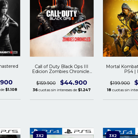
mastered
Call of Duty Black Ops III
Mortal Kombat
Edicion Zombies Chronicles
PS4 |
PS4 | PS5
.900
$44.900
$
$159.900
$199.900
s de
$1.108
36
cuotas sin intereses de
$1.247
18
cuotas sin inte
3X2
3X2