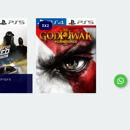
3X2
compra.
ed Edición
God of War III Remastered
4 | PS5
PS4 | PS5
41.900
$44.900
$99.900
reses de
$1.164
36
cuotas sin intereses de
$1.247