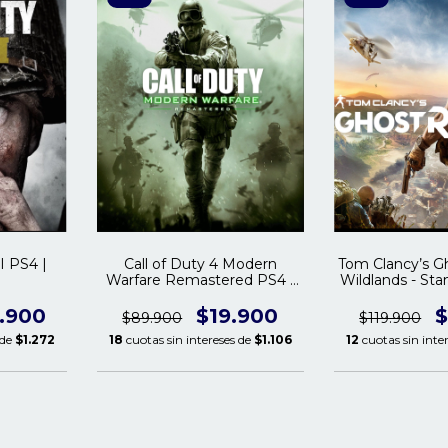
I PS4 |
Call of Duty 4 Modern
Tom Clancy’s 
Warfare Remastered PS4 |
Wildlands - Sta
PS5
PS4 |
.900
$19.900
$
$89.900
$119.900
 de
$1.272
18
cuotas sin intereses de
$1.106
12
cuotas sin inte