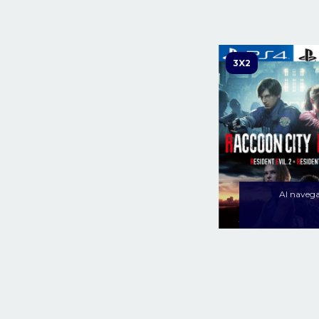
3X2
Al navegar
RESIDENT EVIL 2+
PS5
$51
$79.900
36
cuotas sin intereses