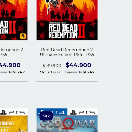
demption 2
Red Dead Redemption 2
 PS5
Utimate Edition PS4 | PS5
44.900
$44.900
$139.900
reses de
$1.247
36
cuotas sin intereses de
$1.247
3X2