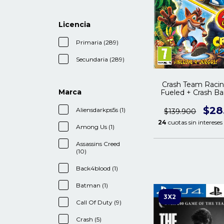
Licencia
Primaria (289)
Secundaria (289)
Crash Team Racin
Marca
Fueled + Crash B
Trilogy PS4 |
$28
Aliensdarkps5s (1)
$139.900
24
cuotas sin intereses
Among Us (1)
Assassins Creed
(10)
Back4blood (1)
Batman (1)
3X2
Call Of Duty (9)
Crash (5)