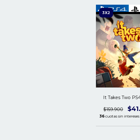
3X2
It Takes Two PS4
$41
$159.900
36
cuotas sin interese