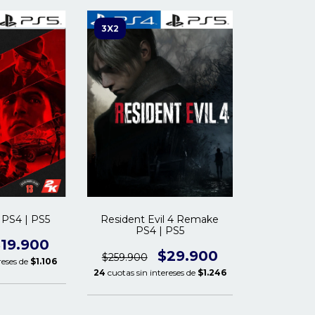
3X2
y PS4 | PS5
Resident Evil 4 Remake
PS4 | PS5
19.900
$29.900
$259.900
reses de
$1.106
24
cuotas sin intereses de
$1.246