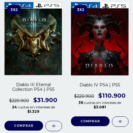
3X2
3X2
Diablo III Eternal
Diablo IV PS4 | PS5
Collection PS4 | PS5
$110.900
$220.900
$31.900
$220.900
36
cuotas sin intereses de
24
cuotas sin intereses de
$3.081
$1.329
COMPRAR
COMPRAR