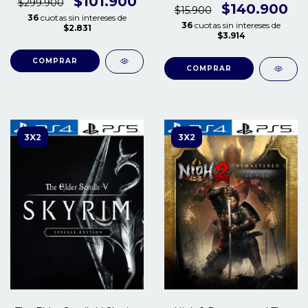
$101.900
$299.900
$140.900
$15.900
36
cuotas sin intereses de
36
cuotas sin intereses de
$2.831
$3.914
COMPRAR
COMPRAR
3X2
3X2