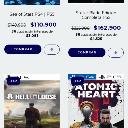
Stellar Blade Edicion
Sea of Stars PS4 | PS5
Completa PS5
$110.900
$149.900
$162.900
$325.900
36
cuotas sin intereses de
36
cuotas sin intereses de
$3.081
$4.525
COMPRAR
COMPRAR
3X2
3X2