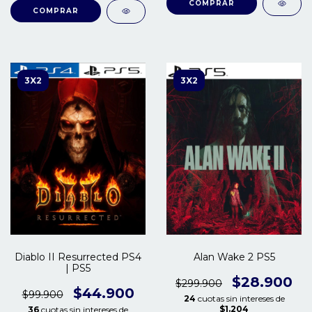
COMPRAR
COMPRAR
3X2
3X2
Diablo II Resurrected PS4
Alan Wake 2 PS5
| PS5
$28.900
$299.900
$44.900
$99.900
24
cuotas sin intereses de
$1.204
36
cuotas sin intereses de