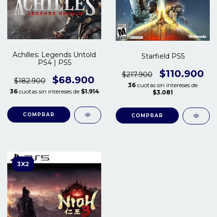
Achilles: Legends Untold
Starfield PS5
PS4 | PS5
$110.900
$217.900
$68.900
$182.900
36
cuotas sin intereses de
36
cuotas sin intereses de
$1.914
$3.081
COMPRAR
COMPRAR
3X2