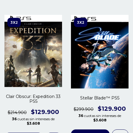
3X2
3X2
Clair Obscur: Expedition 33
Stellar Blade™ PS5
PS5
$129.900
$299.900
$129.900
$214.900
36
cuotas sin intereses de
36
cuotas sin intereses de
$3.608
$3.608