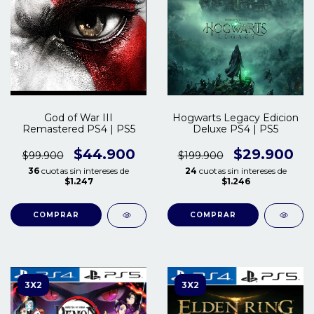
God of War III
Hogwarts Legacy Edicion
Remastered PS4 | PS5
Deluxe PS4 | PS5
$44.900
$29.900
$99.900
$199.900
36
cuotas sin intereses de
24
cuotas sin intereses de
$1.247
$1.246
COMPRAR
COMPRAR
3X2
3X2