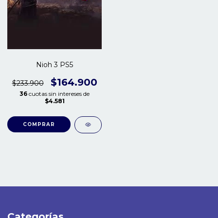
Nioh 3 PS5
$164.900
$233.900
36
cuotas sin intereses de
$4.581
COMPRAR
Categorías