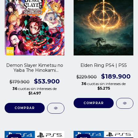
Demon Slayer Kimetsu no
Elden Ring PS4 | PS5
Yaiba The Hinokami
Chronicles PS4 | PS5
$189.900
$229.900
$53.900
$179.900
36
cuotas sin intereses de
$5.275
36
cuotas sin intereses de
$1.497
COMPRAR
COMPRAR