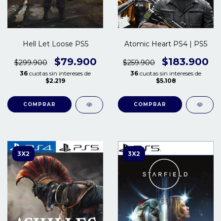
Hell Let Loose PS5
Atomic Heart PS4 | PS5
$79.900
$183.900
$299.900
$259.900
36
cuotas sin intereses de
36
cuotas sin intereses de
$2.219
$5.108
COMPRAR
COMPRAR
3X2
3X2