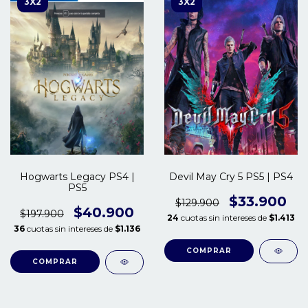
3X2
3X2
Hogwarts Legacy PS4 |
Devil May Cry 5 PS5 | PS4
PS5
$33.900
$129.900
$40.900
$197.900
24
cuotas sin intereses de
$1.413
36
cuotas sin intereses de
$1.136
COMPRAR
COMPRAR