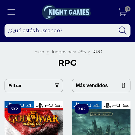
0
Inicio
>
Juegos para PS5
>
RPG
RPG
Filtrar
3X2
3X2