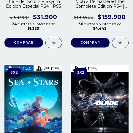
Nioh 2 Remastered The
The Elder Scrolls V Skyrim
Complete Edition PS4 |
Edicion Especial PS4 | PS5
PS5
$159.900
$31.900
$189.900
$199.900
36
cuotas sin intereses de
24
cuotas sin intereses de
$4.442
$1.329
COMPRAR
COMPRAR
3X2
3X2