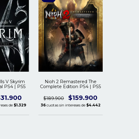
Nioh 2 Remastered The
lls V Skyrim
Complete Edition PS4 | PS5
al PS4 | PS5
$159.900
$31.900
$189.900
36
cuotas sin intereses de
$4.442
reses de
$1.329