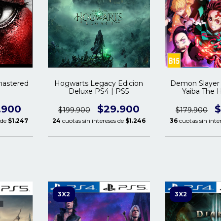
mastered
Hogwarts Legacy Edicion
Demon Slayer
Deluxe PS4 | PS5
Yaiba The 
Chronicles 
.900
$29.900
$
$199.900
$179.900
 de
$1.247
24
cuotas sin intereses de
$1.246
36
cuotas sin inte
3X2
3X2