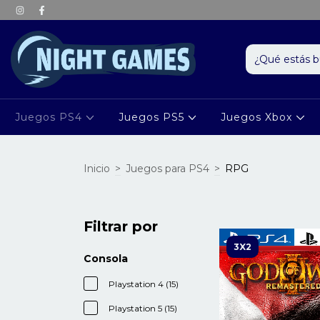
Juegos PS4
Juegos PS5
Juegos Xbox
Inicio
>
Juegos para PS4
>
RPG
Filtrar por
3X2
Consola
Playstation 4 (15)
Playstation 5 (15)