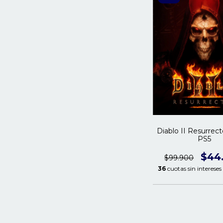
Diablo II Resurrec
PS5
$44
$99.900
36
cuotas sin intereses