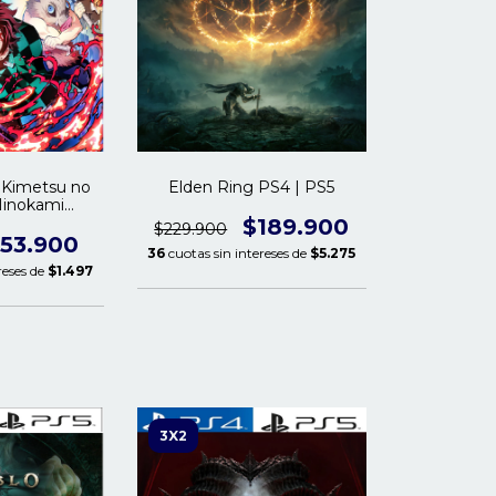
 Kimetsu no
Elden Ring PS4 | PS5
Hinokami
PS4 | PS5
$189.900
$229.900
53.900
36
cuotas sin intereses de
$5.275
reses de
$1.497
3X2