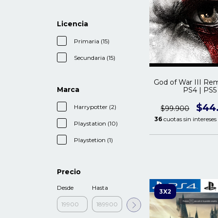
Licencia
Primaria (15)
Secundaria (15)
God of War III Re
Marca
PS4 | PS5
$44
Harrypotter (2)
$99.900
36
cuotas sin intereses
Playstation (10)
Playstetion (1)
Precio
Desde
Hasta
3X2