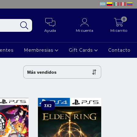
0
Ayuda
Mi cuenta
Mi carrito
ientes
Membresias
Gift Cards
Contacto
3X2