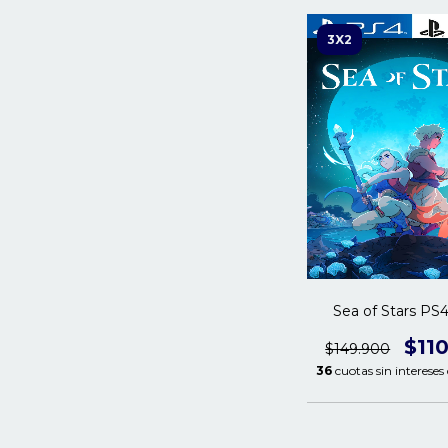
3X2
Sea of Stars PS4
$11
$149.900
36
cuotas sin intereses