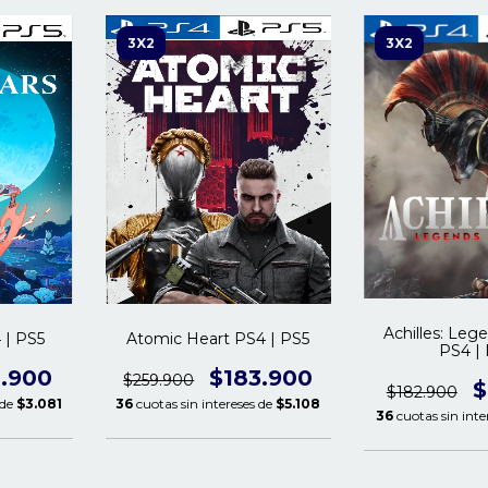
3X2
3X2
Achilles: Leg
 | PS5
Atomic Heart PS4 | PS5
PS4 |
0.900
$183.900
$259.900
$
$182.900
 de
$3.081
36
cuotas sin intereses de
$5.108
36
cuotas sin inte