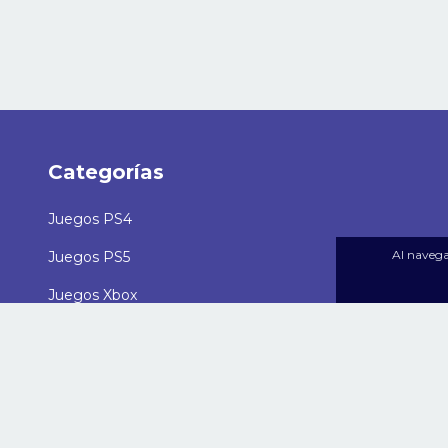
Categorías
Juegos PS4
Al navegar
Juegos PS5
Juegos Xbox
Ofertas
Promociones mensuales
Añadidos Recientes
Membresias