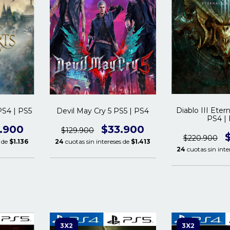
Diablo III Etern
S4 | PS5
Devil May Cry 5 PS5 | PS4
PS4 |
.900
$33.900
$129.900
$220.900
s de
$1.136
24
cuotas sin intereses de
$1.413
24
cuotas sin inte
3X2
3X2