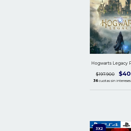
Hogwarts Legacy P
$40
$197.900
36
cuotas sin interese
3X2