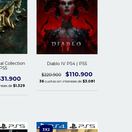
al Collection
Diablo IV PS4 | PS5
 PS5
$110.900
$220.900
$31.900
36
cuotas sin intereses de
$3.081
reses de
$1.329
3X2