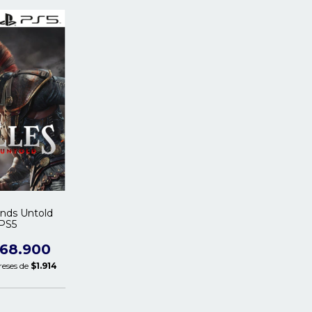
ends Untold
 PS5
68.900
reses de
$1.914