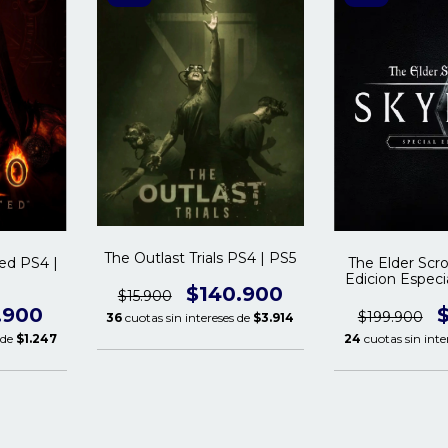
The Outlast Trials PS4 | PS5
ted PS4 |
The Elder Scro
Edicion Especi
$140.900
$15.900
.900
$199.900
36
cuotas sin intereses de
$3.914
 de
$1.247
24
cuotas sin inte