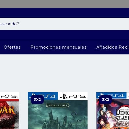
Ofertas
Promociones mensuales
Añadidos Rec
3X2
3X2