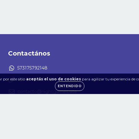
Contactános
573175792148
 por este sitio
aceptás el uso de cookies
para agilizar tu experiencia de 
+57 317 5792148
ENTENDIDO
contacto@nightgames.site