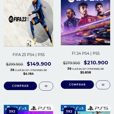
F1 24 PS4 | PS5
FIFA 23 PS4 | PS5
$210.900
$279.900
$149.900
$299.900
36
cuotas sin intereses de
36
cuotas sin intereses de
$5.858
$4.164
COMPRAR
COMPRAR
3X2
3X2