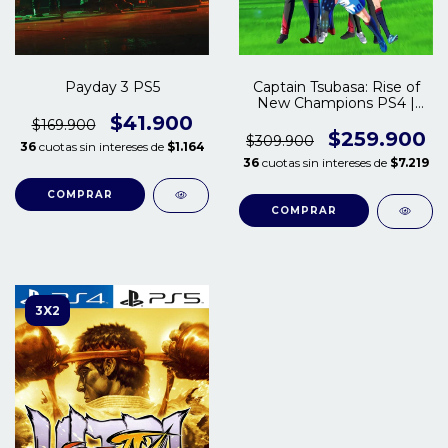
Payday 3 PS5
Captain Tsubasa: Rise of
New Champions PS4 |
PS5
$41.900
$169.900
$259.900
$309.900
36
cuotas sin intereses de
$1.164
36
cuotas sin intereses de
$7.219
COMPRAR
COMPRAR
3X2