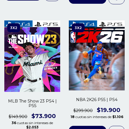
3X2
3X2
NBA 2K26 PS5 | PS4
MLB The Show 23 PS4 |
PS5
$19.900
$299.900
$73.900
$149.900
18
cuotas sin intereses de
$1.106
36
cuotas sin intereses de
$2.053