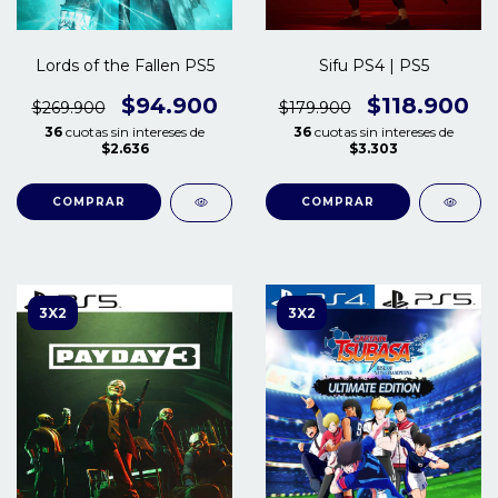
Lords of the Fallen PS5
Sifu PS4 | PS5
$94.900
$118.900
$269.900
$179.900
36
cuotas sin intereses de
36
cuotas sin intereses de
$2.636
$3.303
COMPRAR
COMPRAR
3X2
3X2