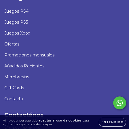
Juegos PS4
Juegos PS5
Juegos Xbox
Ofertas
Promociones mensuales
Añadidos Recientes
Membresias
Gift Cards
Contacto
Contactános
Al navegar por este sitio
aceptás el uso de cookies
para
ENTENDIDO
agilizar tu experiencia de compra.
573175792148