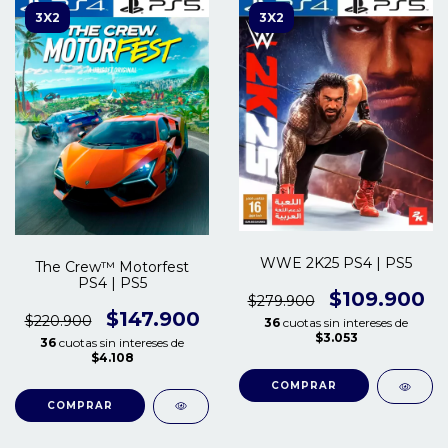
3X2
3X2
WWE 2K25 PS4 | PS5
The Crew™ Motorfest
PS4 | PS5
$109.900
$279.900
$147.900
$220.900
36
cuotas sin intereses de
$3.053
36
cuotas sin intereses de
$4.108
COMPRAR
COMPRAR