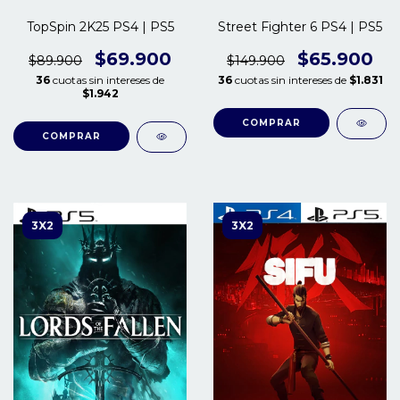
TopSpin 2K25 PS4 | PS5
Street Fighter 6 PS4 | PS5
$69.900
$65.900
$89.900
$149.900
36
cuotas sin intereses de
36
cuotas sin intereses de
$1.831
$1.942
COMPRAR
COMPRAR
3X2
3X2