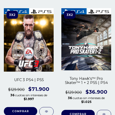
3X2
3X2
Tony Hawk's™ Pro
UFC 3 PS4 | PS5
Skater™ 1 + 2 PS5 | PS4
$71.900
$129.900
$36.900
$129.900
36
cuotas sin intereses de
36
cuotas sin intereses de
$1.997
$1.025
COMPRAR
COMPRAR