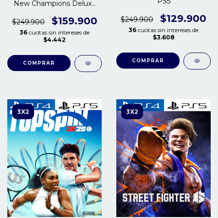
PS5
New Champions Deluxe
PS4| PS5
$129.900
$249.900
$159.900
$249.900
36
cuotas sin intereses de
36
cuotas sin intereses de
$3.608
$4.442
COMPRAR
COMPRAR
3X2
3X2