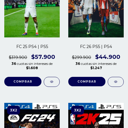
FC 25 PS4 | PS5
FC 26 PS5 | PS4
$57.900
$44.900
$319.900
$299.900
36
cuotas sin intereses de
36
cuotas sin intereses de
$1.608
$1.247
COMPRAR
COMPRAR
3X2
3X2