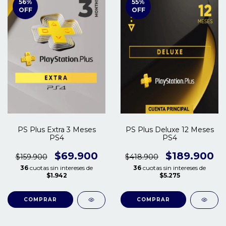
56
%
55
%
OFF
OFF
PS Plus Extra 3 Meses
PS Plus Deluxe 12 Meses
PS4
PS4
$69.900
$189.900
$159.900
$418.900
36
cuotas sin intereses de
36
cuotas sin intereses de
$1.942
$5.275