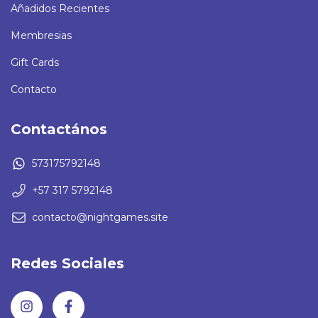
Añadidos Recientes
Membresias
Gift Cards
Contacto
Contactános
573175792148
+57 317 5792148
contacto@nightgames.site
Redes Sociales