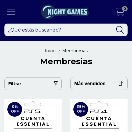
0
Inicio
>
Membresias
Membresias
Filtrar
0
%
38
%
OFF
OFF