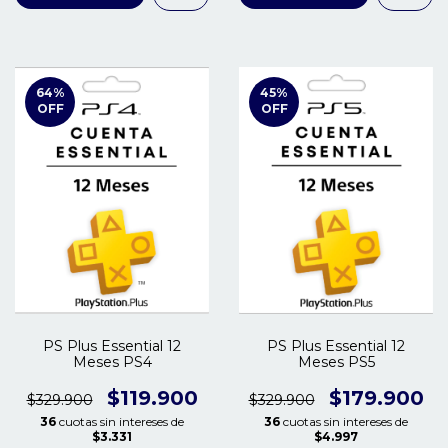
64
%
45
%
OFF
OFF
PS Plus Essential 12
PS Plus Essential 12
Meses PS4
Meses PS5
$119.900
$179.900
$329.900
$329.900
36
cuotas sin intereses de
36
cuotas sin intereses de
$3.331
$4.997