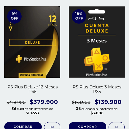
9
%
18
%
OFF
OFF
PS Plus Deluxe 12 Meses
PS Plus Deluxe 3 Meses
PS5
PS5
$379.900
$139.900
$418.900
$169.900
36
cuotas sin intereses de
36
cuotas sin intereses de
$10.553
$3.886