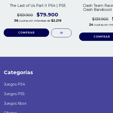
The Last of Us Part II PS4 | PS5
Crash Team Racin
Crash Bandicoot 
$79.900
$159.900
$139.900
36
cuotas sin intereses de
$2.219
24
cuotas sin in
COMPRAR
COMPRAR
Categorías
Juegos PS4
Juegos PS5
Juegos Xbox