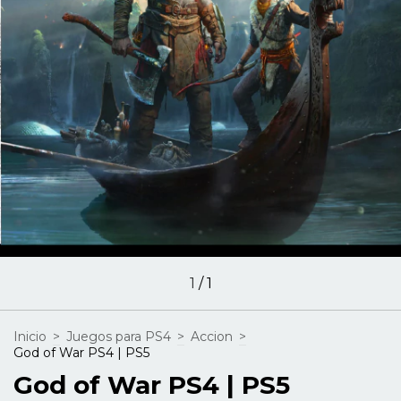
1
/
1
Inicio
>
Juegos para PS4
>
Accion
>
God of War PS4 | PS5
God of War PS4 | PS5