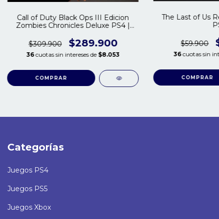
The Last of Us 
Call of Duty Black Ops III Edicion
P
Zombies Chronicles Deluxe PS4 |
PS5
$289.900
$59.900
$309.900
36
cuotas sin in
36
cuotas sin intereses de
$8.053
COMPRAR
COMPRAR
Categorías
Juegos PS4
Juegos PS5
Juegos Xbox