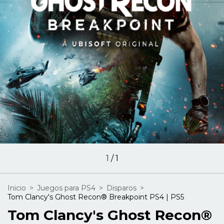
1
/
1
Inicio
>
Juegos para PS4
>
Disparos
>
Tom Clancy's Ghost Recon® Breakpoint PS4 | PS5
Tom Clancy's Ghost Recon®