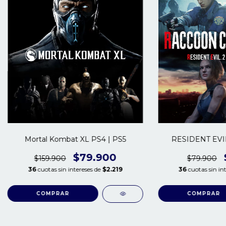
Mortal Kombat XL PS4 | PS5
RESIDENT EVIL
$79.900
$159.900
$79.900
36
cuotas sin intereses de
$2.219
36
cuotas sin in
COMPRAR
COMPRAR