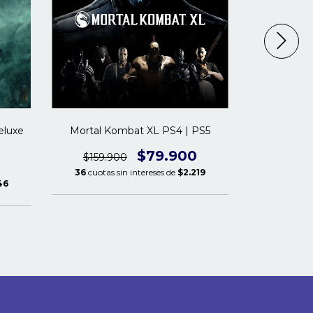
eluxe
Mortal Kombat XL PS4 | PS5
Call of Du
$79.900
$159.900
$229.9
36
cuotas sin intereses de
$2.219
46
36
cuotas 