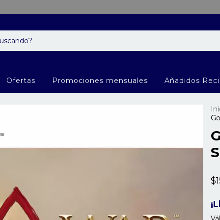
Ofertas
Promociones mensuales
Añadidos Rec
Ini
Go
G
S
$
¡L
Vá