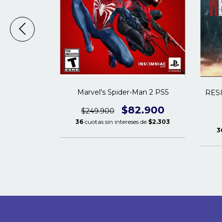
Marvel's Spider-Man 2 PS5
 | PS5
RESI
$82.900
.900
$249.900
36
cuotas sin intereses de
$2.303
s de
$1.106
3