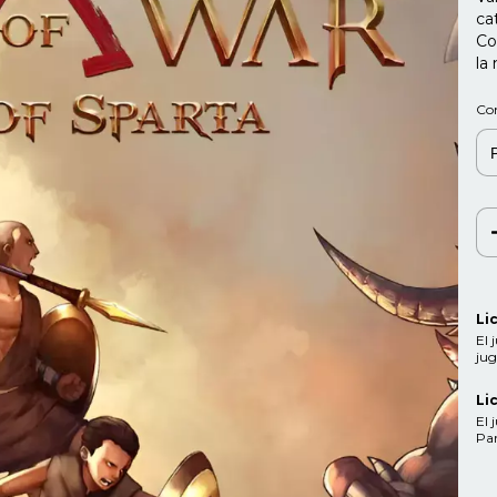
ca
Co
la
Co
Li
El 
jug
Li
El 
Par