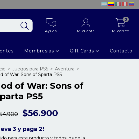
0
Ayuda
Mi cuenta
Mi carrito
ientes
Membresias
Gift Cards
Contacto
cio
>
Juegos para PS5
>
Aventura
>
d of War: Sons of Sparta PS5
od of War: Sons of
parta PS5
$56.900
154.900
leva 3 y paga 2!
lido para este producto y todos los de la