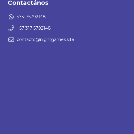
Contactános
573175792148
+57 317 5792148
contacto@nightgames.site